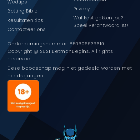
Wedtips
Privacy
Betting Bible
Wat kost gokken jou?
Resultaten tips
Speel verantwoord. 18+
Contacteer ons
Ondernemingsnummer: BE0696633610
Copyright @ 2021 BetmanBegins. All rights
reserved.
Deze boodschap mag niet gedeeld worden met
minderjarigen.