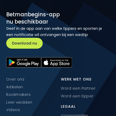
Betmanbegins-app
nu beschikbaar
Geef in de app aan van welke tippers en sporten je
een notificatie wil ontvangen bij een wedtip
Download nu
Over ons
WERK MET ONS
Artikelen
Word een Partner
Bookmakers
Word een tipper
Leer wedden
LEGAAL
Videos
Voorwaarden