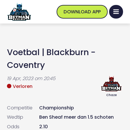
DOWNLOAD APP
Voetbal
|
Blackburn -
Coventry
19 Apr, 2023
om
20:45
Verloren
Chaze
Competitie
Championship
Wedtip
Ben Sheaf meer dan 1.5 schoten
Odds
2.10