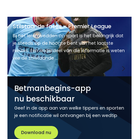
Stilstaande fases - Premier League
Bij het leren wedden op sport is het belangrijk dat
je steeds op de hoogte bent van het laatste
nieuws. Eén onderdeel van die informatie is weten
wie de stilstaande ...
Betmanbegins-app
nu beschikbaar
Geef in de app aan van welke tippers en sporten
je een notificatie wil ontvangen bij een wedtip
Download nu