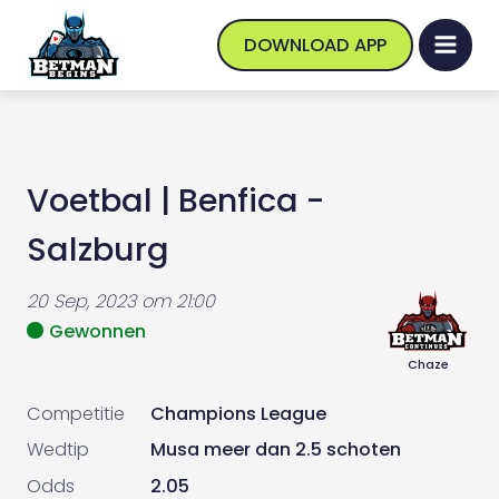
DOWNLOAD APP
Voetbal
|
Benfica -
Salzburg
20 Sep, 2023
om
21:00
Gewonnen
Chaze
Competitie
Champions League
Wedtip
Musa meer dan 2.5 schoten
Odds
2.05