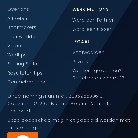
Over ons
WERK MET ONS
Artikelen
Word een Partner
Bookmakers
Word een tipper
Leer wedden
LEGAAL
Videos
Voorwaarden
Wedtips
Privacy
Betting Bible
Wat kost gokken jou?
Resultaten tips
Speel verantwoord. 18+
Contacteer ons
Ondernemingsnummer: BE0696633610
Copyright @ 2021 BetmanBegins. All rights
reserved.
Deze boodschap mag niet gedeeld worden met
minderjarigen.