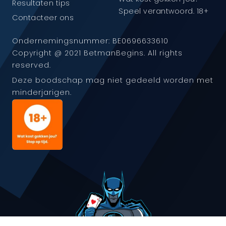
Resultaten tips
Speel verantwoord. 18+
Contacteer ons
Ondernemingsnummer: BE0696633610
Copyright @ 2021 BetmanBegins. All rights
reserved.
Deze boodschap mag niet gedeeld worden met
minderjarigen.