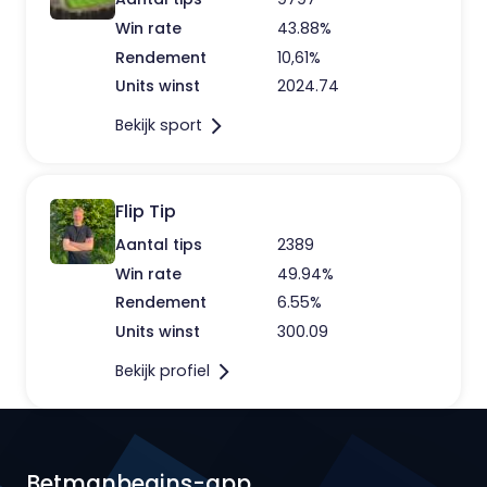
Win rate
43.88%
Rendement
10,61%
Units winst
2024.74
Bekijk sport
Flip Tip
Aantal tips
2389
Win rate
49.94%
Rendement
6.55%
Units winst
300.09
Bekijk profiel
Betmanbegins-app