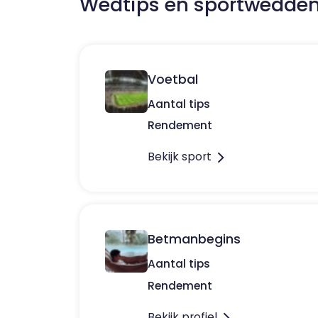
Wedtips en sportwedden
Voetbal
Aantal tips
Rendement
Bekijk sport
Betmanbegins
Aantal tips
Rendement
Bekijk profiel