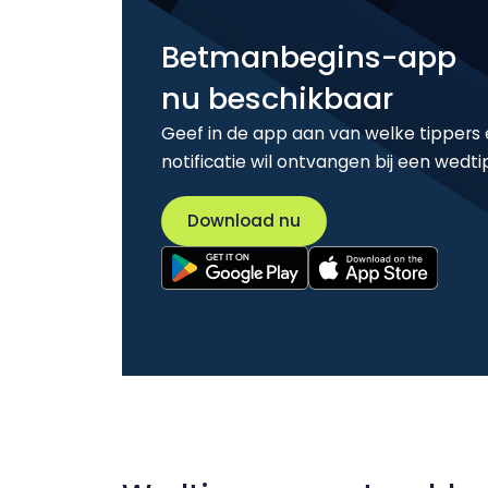
Betmanbegins-app
nu beschikbaar
Geef in de app aan van welke tippers 
notificatie wil ontvangen bij een wedti
Download nu