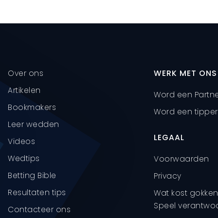
Over ons
WERK MET ONS
Artikelen
Word een Partn
Bookmakers
Word een tipper
Leer wedden
LEGAAL
Videos
Wedtips
Voorwaarden
Betting Bible
Privacy
Resultaten tips
Wat kost gokken
Speel verantwoo
Contacteer ons