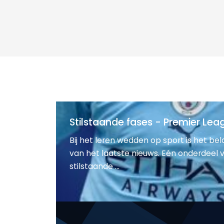
Stilstaande fases - Premier Lea
Bij het leren wedden op sport is het be
van het laatste nieuws. Eén onderdeel v
stilstaande ...