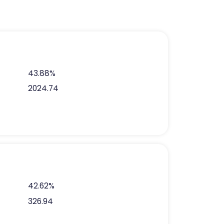
43.88%
2024.74
42.62%
326.94