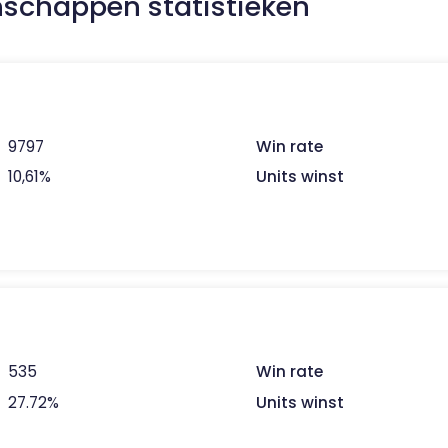
schappen statistieken
9797
Win rate
10,61%
Units winst
535
Win rate
27.72%
Units winst