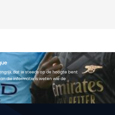
gue
langrijk dat je steeds op de hoogte bent
an die informatie is weten wie de