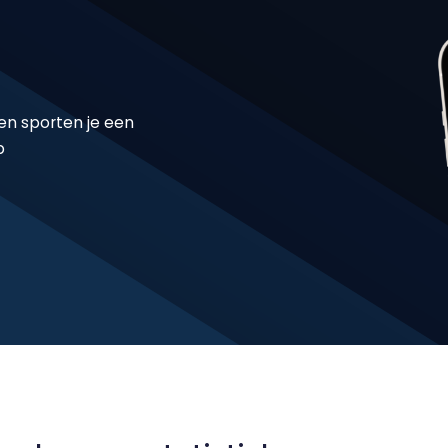
en sporten je een
p