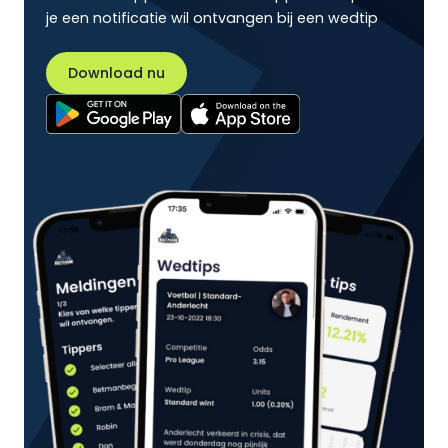
je een notificatie wil ontvangen bij een wedtip
Download nu