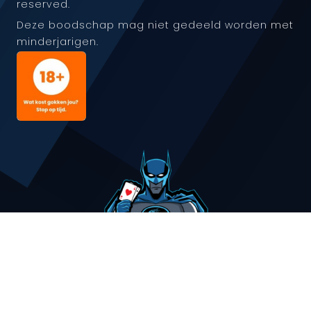
reserved.
Deze boodschap mag niet gedeeld worden met
minderjarigen.