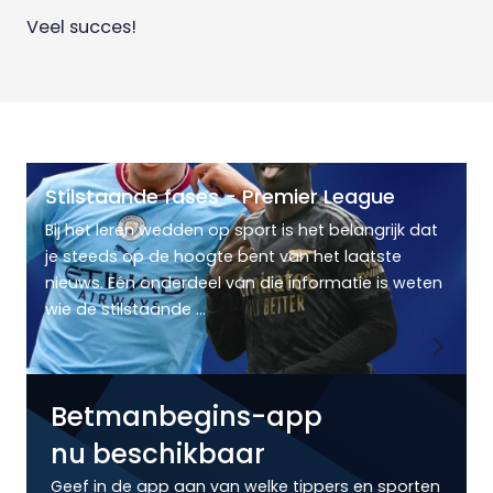
Veel succes!
Stilstaande fases - Premier League
Bij het leren wedden op sport is het belangrijk dat
je steeds op de hoogte bent van het laatste
nieuws. Eén onderdeel van die informatie is weten
wie de stilstaande ...
Betmanbegins-app
nu beschikbaar
Geef in de app aan van welke tippers en sporten