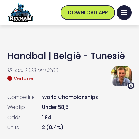
DOWNLOAD APP
Handbal
|
België - Tunesië
15 Jan, 2023
om
18:00
Verloren
Competitie
World Championships
Wedtip
Under 58,5
Odds
1.94
Units
2 (0.4%)