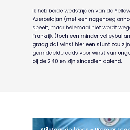
Ik heb beide wedstrijden van de Yello
Azerbeidjan (met een nagenoeg onhoud
speelt, maar helemaal niet wordt weg
Frankrijk (toch een minder volleyballa
graag dat winst hier een stunt zou zij
gemiddelde odds voor winst van ongev
bij de 2.40 en zijn sindsdien dalend.
Stilstaande fases - Premier Lea