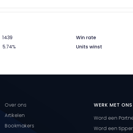
1439
Win rate
5.74%
Units winst
Over ons
WERK MET ONS
Artikelen
Word een Partn
Bookmakers
Word een tipper