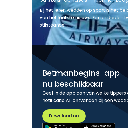
Bij het leren wedden op sport is het be
van het laatste nieuws. Eén onderdeel v
stilstaande ...
Betmanbegins-app
nu beschikbaar
Geef in de app aan van welke tippers 
notificatie wil ontvangen bij een wedti
Download nu