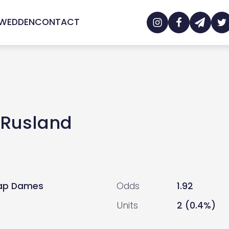
 WEDDEN
CONTACT
 Rusland
ap Dames
Odds
1.92
Units
2 (0.4%)