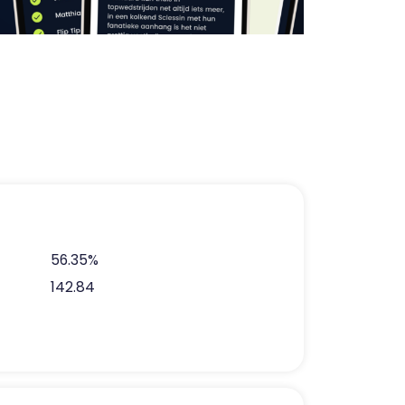
56.35%
142.84