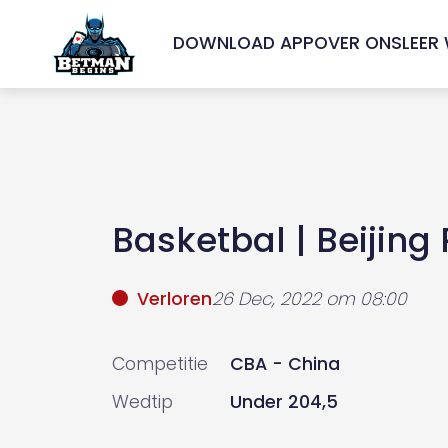
DOWNLOAD APP
OVER ONS
LEER
Basketbal
|
Beijing 
Verloren
26 Dec, 2022
om
08:00
Competitie
CBA - China
Wedtip
Under 204,5