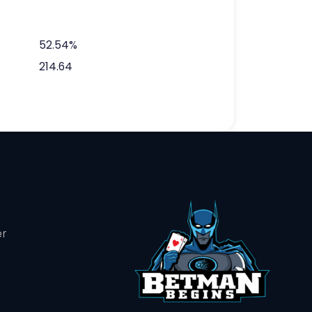
52.54%
214.64
er