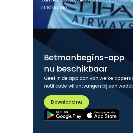
stilstaande ...
Betmanbegins-app
nu beschikbaar
Geef in de app aan van welke tippers 
notificatie wil ontvangen bij een wedti
Download nu