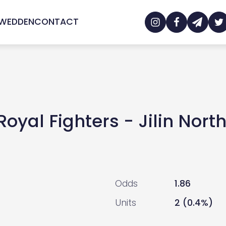
 WEDDEN
CONTACT
Royal Fighters - Jilin Nort
Odds
1.86
Units
2 (0.4%)