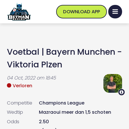
DOWNLOAD APP
Voetbal
|
Bayern Munchen -
Viktoria Plzen
04 Oct, 2022
om
18:45
Verloren
Competitie
Champions League
Wedtip
Mazraoui meer dan 1,5 schoten
Odds
2.50