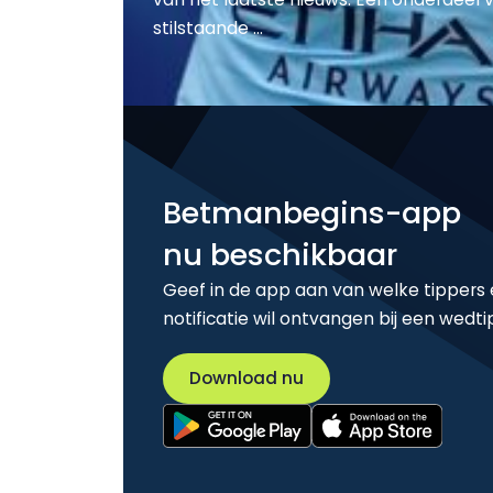
stilstaande ...
Betmanbegins-app
nu beschikbaar
Geef in de app aan van welke tippers 
notificatie wil ontvangen bij een wedti
Download nu