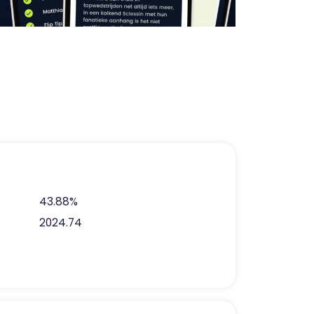
43.88%
2024.74