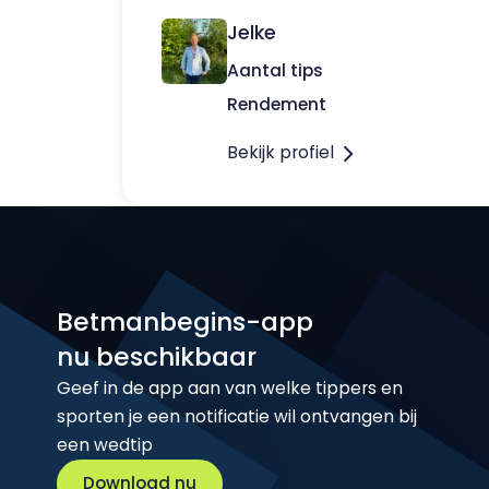
Jelke
Aantal tips
Rendement
Bekijk profiel
Betmanbegins-app
nu beschikbaar
Geef in de app aan van welke tippers en
sporten je een notificatie wil ontvangen bij
een wedtip
Download nu