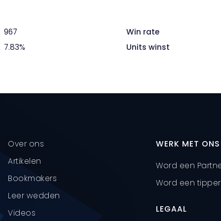
967
Win rate
7.83%
Units winst
Over ons
WERK MET ONS
Artikelen
Word een Partn
Bookmakers
Word een tipper
Leer wedden
LEGAAL
Videos