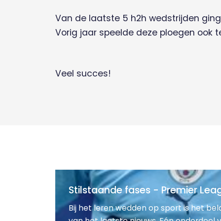
Van de laatste 5 h2h wedstrijden gin
Vorig jaar speelde deze ploegen ook t
Veel succes!
Stilstaande fases - Premier Lea
Bij het leren wedden op sport is het be
van het laatste nieuws. Eén onderdeel v