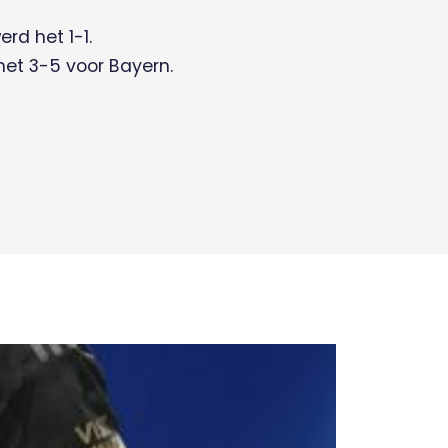
rd het 1-1.
het 3-5 voor Bayern.