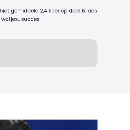
et gemiddeld 2,4 keer op doel. Ik kies
watjes.. succes !