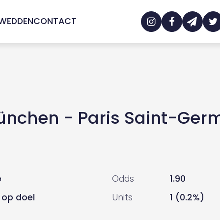
 WEDDEN
CONTACT
nchen - Paris Saint-Ger
e
Odds
1.90
 op doel
Units
1 (0.2%)