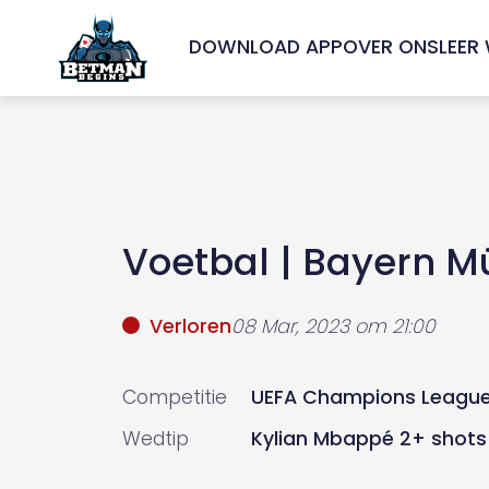
DOWNLOAD APP
OVER ONS
LEER
Voetbal
|
Bayern Mü
Verloren
08 Mar, 2023
om
21:00
Competitie
UEFA Champions Leagu
Wedtip
Kylian Mbappé 2+ shots