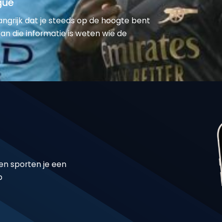
gue
langrijk dat je steeds op de hoogte bent
an die informatie is weten wie de
en sporten je een
p