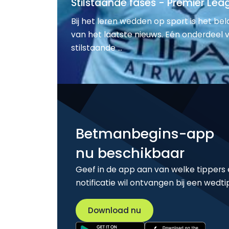
Stilstaande fases - Premier Lea
Bij het leren wedden op sport is het be
van het laatste nieuws. Eén onderdeel v
stilstaande ...
Betmanbegins-app
nu beschikbaar
Geef in de app aan van welke tippers 
notificatie wil ontvangen bij een wedti
Download nu