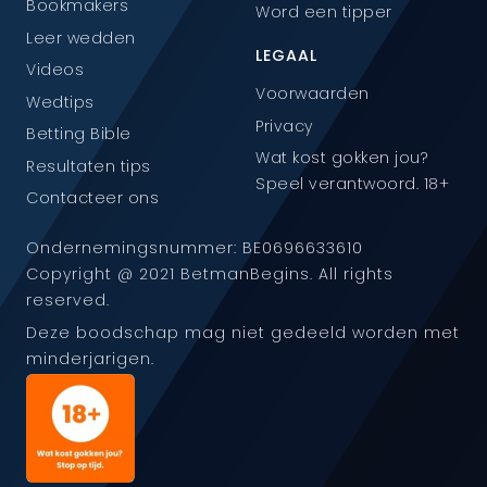
Bookmakers
Word een tipper
Leer wedden
LEGAAL
Videos
Voorwaarden
Wedtips
Privacy
Betting Bible
Wat kost gokken jou?
Resultaten tips
Speel verantwoord. 18+
Contacteer ons
Ondernemingsnummer: BE0696633610
Copyright @ 2021 BetmanBegins. All rights
reserved.
Deze boodschap mag niet gedeeld worden met
minderjarigen.