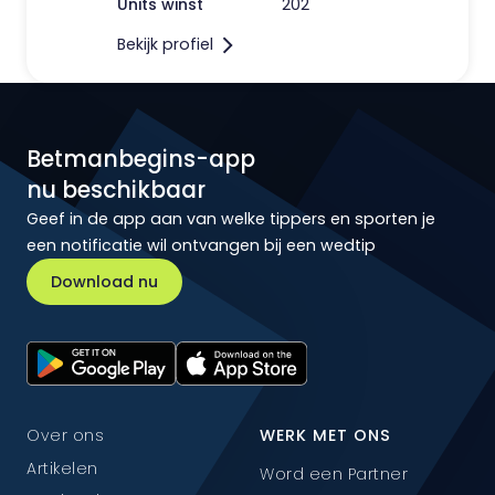
Units winst
202
Bekijk profiel
Betmanbegins-app
nu beschikbaar
Geef in de app aan van welke tippers en sporten je
een notificatie wil ontvangen bij een wedtip
Download nu
Over ons
WERK MET ONS
Artikelen
Word een Partner