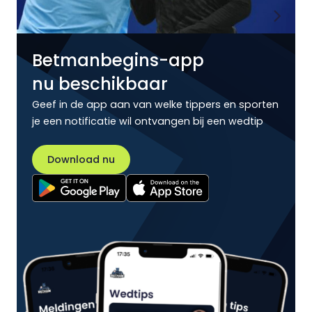
Betmanbegins-app
nu beschikbaar
Geef in de app aan van welke tippers en sporten
je een notificatie wil ontvangen bij een wedtip
Download nu