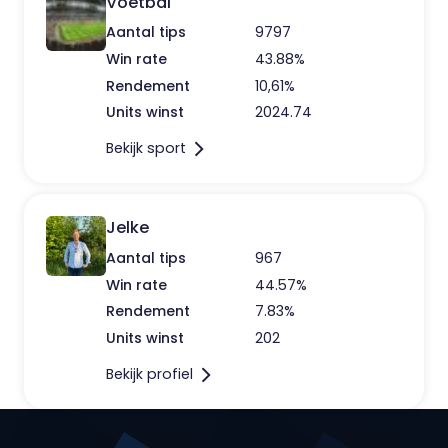
Voetbal
Aantal tips
9797
Win rate
43.88%
Rendement
10,61%
Units winst
2024.74
Bekijk sport
Jelke
Aantal tips
967
Win rate
44.57%
Rendement
7.83%
Units winst
202
Bekijk profiel