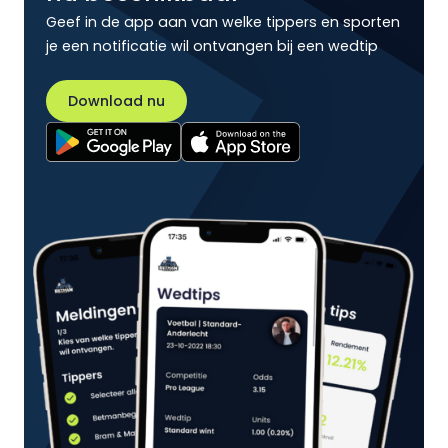
Geef in de app aan van welke tippers en sporten
je een notificatie wil ontvangen bij een wedtip
Download nu