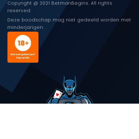
Copyright @ 2021 BetmanBegins. All rights
reserved.
Deze boodschap mag niet gedeeld worden met
minderjarigen.