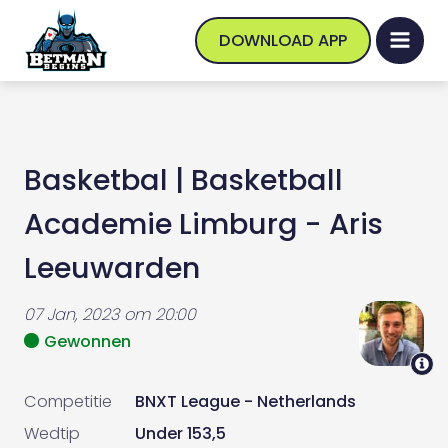
DOWNLOAD APP
Basketbal
|
Basketball
Academie Limburg - Aris
Leeuwarden
07 Jan, 2023
om
20:00
Gewonnen
Competitie
BNXT League - Netherlands
Wedtip
Under 153,5