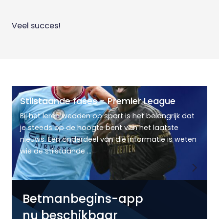
Veel succes!
Stilstaande fases - Premier League
Bij het leren wedden op sport is het belangrijk dat
je steeds op de hoogte bent van het laatste
nieuws. Eén onderdeel van die informatie is weten
wie de stilstaande ...
Betmanbegins-app
nu beschikbaar