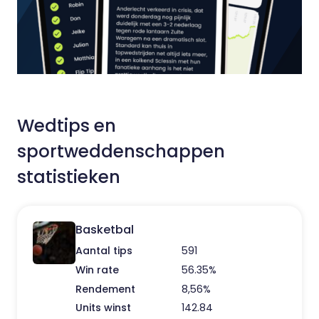
Wedtips en
sportweddenschappen
statistieken
Basketbal
Aantal tips
591
Win rate
56.35%
Rendement
8,56%
Units winst
142.84