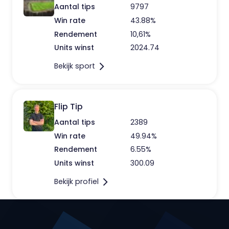
Aantal tips
9797
Win rate
43.88%
Rendement
10,61%
Units winst
2024.74
Bekijk sport
Flip Tip
Aantal tips
2389
Win rate
49.94%
Rendement
6.55%
Units winst
300.09
Bekijk profiel