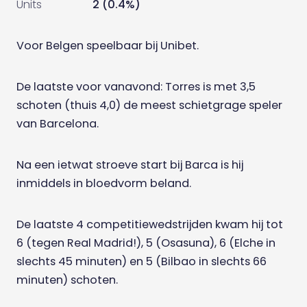
Units
2 (0.4%)
Voor Belgen speelbaar bij Unibet.
De laatste voor vanavond: Torres is met 3,5
schoten (thuis 4,0) de meest schietgrage speler
van Barcelona.
Na een ietwat stroeve start bij Barca is hij
inmiddels in bloedvorm beland.
De laatste 4 competitiewedstrijden kwam hij tot
6 (tegen Real Madrid!), 5 (Osasuna), 6 (Elche in
slechts 45 minuten) en 5 (Bilbao in slechts 66
minuten) schoten.