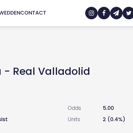
 WEDDEN
CONTACT
 - Real Valladolid
Odds
5.00
ist
Units
2 (0.4%)