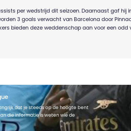
ists per wedstrijd dit seizoen. Daarnaast gaf hij 
r worden 3 goals verwacht van Barcelona door Pinnac
kers bieden deze weddenschap aan voor een odd va
gue
langrijk dat je steeds op de hoogte bent
an die informatie is weten wie de