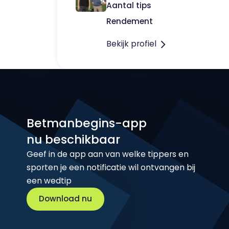
Aantal tips
Rendement
Bekijk profiel
Betmanbegins-app
nu beschikbaar
Geef in de app aan van welke tippers en
sporten je een notificatie wil ontvangen bij
een wedtip
Download nu