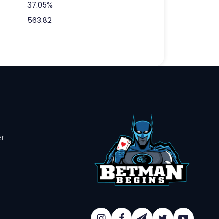
37.05%
563.82
er