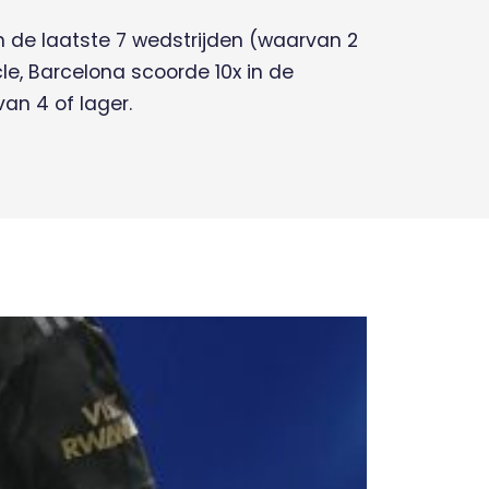
in de laatste 7 wedstrijden (waarvan 2
le, Barcelona scoorde 10x in de
n 4 of lager.