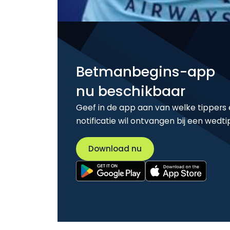
Betmanbegins-app
nu beschikbaar
Geef in de app aan van welke tippers 
notificatie wil ontvangen bij een wedti
Download nu