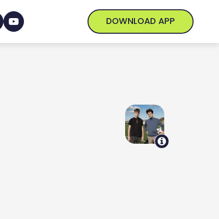
DOWNLOAD APP