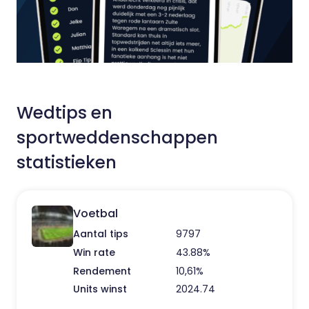
Wedtips en
sportweddenschappen
statistieken
Voetbal
Aantal tips
9797
Win rate
43.88%
Rendement
10,61%
Units winst
2024.74