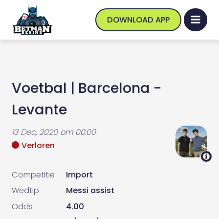
DOWNLOAD APP
Voetbal
|
Barcelona -
Levante
13 Dec, 2020
om
00:00
Verloren
Competitie
Import
Wedtip
Messi assist
Odds
4.00