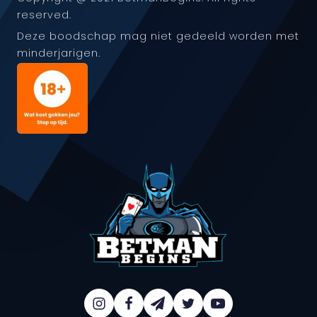
reserved.
Deze boodschap mag niet gedeeld worden met
minderjarigen.