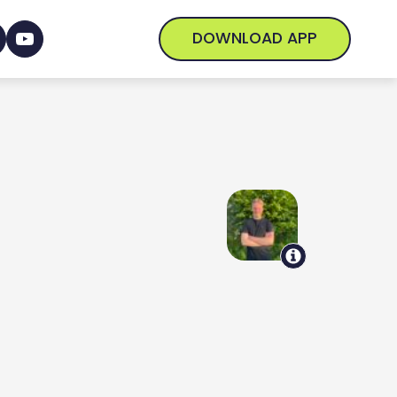
DOWNLOAD APP