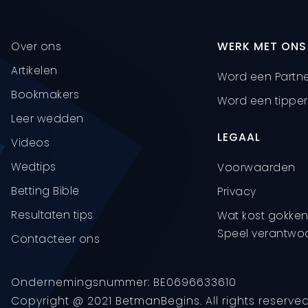
Over ons
WERK MET ONS
Artikelen
Word een Partn
Bookmakers
Word een tipper
Leer wedden
LEGAAL
Videos
Wedtips
Voorwaarden
Betting Bible
Privacy
Resultaten tips
Wat kost gokken
Speel verantwoo
Contacteer ons
Ondernemingsnummer: BE0696633610
Copyright @ 2021 BetmanBegins. All rights reserved