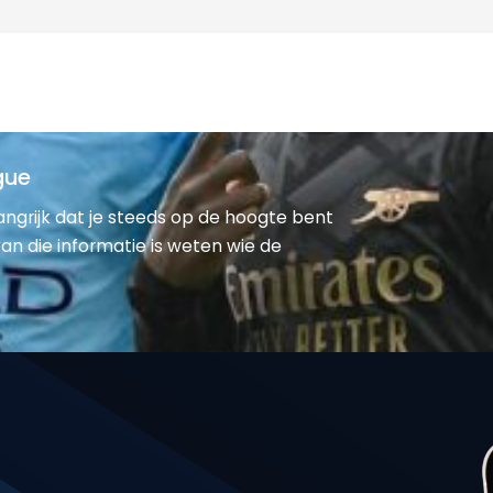
gue
langrijk dat je steeds op de hoogte bent
an die informatie is weten wie de