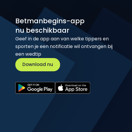
Betmanbegins-app
nu beschikbaar
Geef in de app aan van welke tippers en
sporten je een notificatie wil ontvangen bij
een wedtip
Download nu