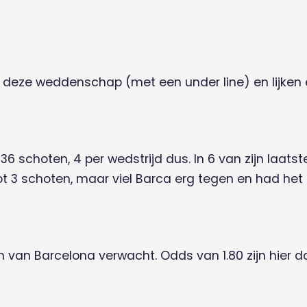
 deze weddenschap (met een under line) en lijken e
 36 schoten, 4 per wedstrijd dus. In 6 van zijn laat
 3 schoten, maar viel Barca erg tegen en had het s
van Barcelona verwacht. Odds van 1.80 zijn hier d