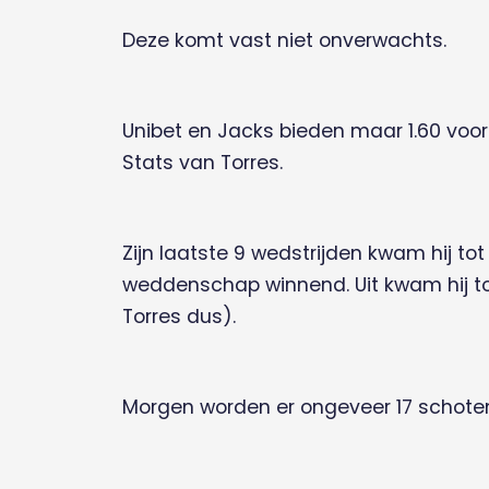
Deze komt vast niet onverwachts.
Unibet en Jacks bieden maar 1.60 voor
Stats van Torres.
Zijn laatste 9 wedstrijden kwam hij tot
weddenschap winnend. Uit kwam hij tot
Torres dus).
Morgen worden er ongeveer 17 schoten 