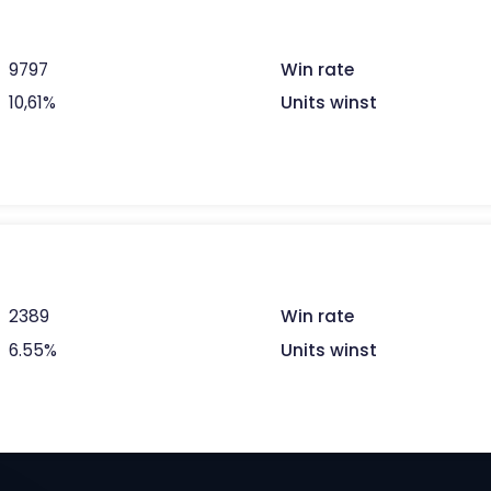
9797
Win rate
10,61%
Units winst
2389
Win rate
6.55%
Units winst