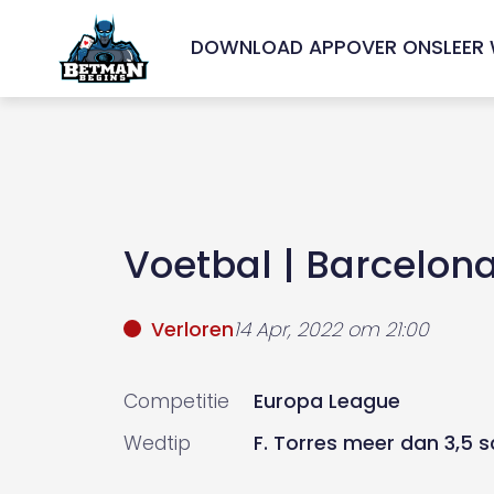
DOWNLOAD APP
OVER ONS
LEER
Voetbal
|
Barcelona
Verloren
14 Apr, 2022
om
21:00
Competitie
Europa League
Wedtip
F. Torres meer dan 3,5 