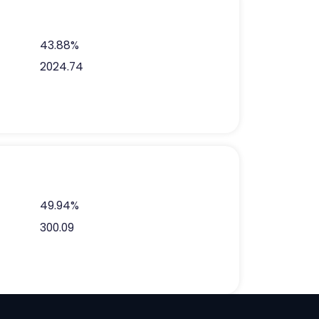
43.88%
2024.74
49.94%
300.09