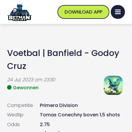
DOWNLOAD APP
Voetbal
|
Banfield - Godoy
Cruz
24 Jul, 2023
om
23:30
Gewonnen
Competitie
Primera Division
Wedtip
Tomas Conechny boven 1,5 shots
Odds
2.75