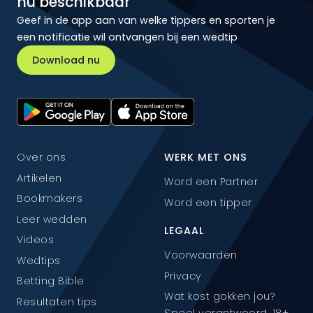
nu beschikbaar
Geef in de app aan van welke tippers en sporten je
een notificatie wil ontvangen bij een wedtip
Download nu
Over ons
WERK MET ONS
Artikelen
Word een Partner
Bookmakers
Word een tipper
Leer wedden
LEGAAL
Videos
Voorwaarden
Wedtips
Privacy
Betting Bible
Wat kost gokken jou?
Resultaten tips