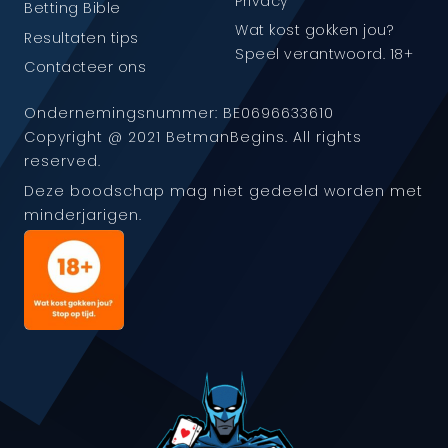
Privacy
Betting Bible
Wat kost gokken jou?
Resultaten tips
Speel verantwoord. 18+
Contacteer ons
Ondernemingsnummer: BE0696633610
Copyright @ 2021 BetmanBegins. All rights
reserved.
Deze boodschap mag niet gedeeld worden met
minderjarigen.