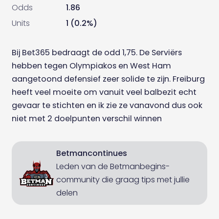
Odds
1.86
Units
1 (0.2%)
Bij Bet365 bedraagt de odd 1,75. De Serviërs
hebben tegen Olympiakos en West Ham
aangetoond defensief zeer solide te zijn. Freiburg
heeft veel moeite om vanuit veel balbezit echt
gevaar te stichten en ik zie ze vanavond dus ook
niet met 2 doelpunten verschil winnen
Betmancontinues
Leden van de Betmanbegins-
community die graag tips met jullie
delen