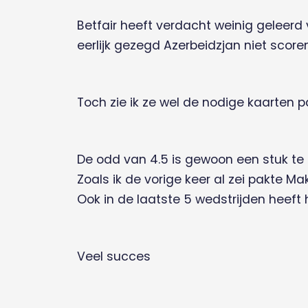
Betfair heeft verdacht weinig geleerd 
eerlijk gezegd Azerbeidzjan niet score
Toch zie ik ze wel de nodige kaarten p
De odd van 4.5 is gewoon een stuk te
Zoals ik de vorige keer al zei pakte M
Ook in de laatste 5 wedstrijden heeft h
Veel succes