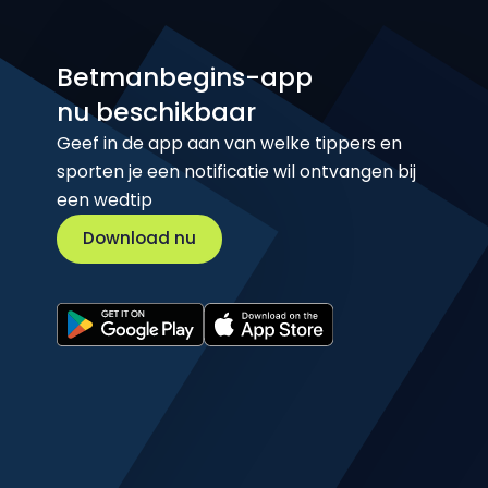
Betmanbegins-app
nu beschikbaar
Geef in de app aan van welke tippers en
sporten je een notificatie wil ontvangen bij
een wedtip
Download nu