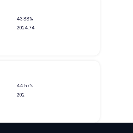
43.88%
2024.74
44.57%
202