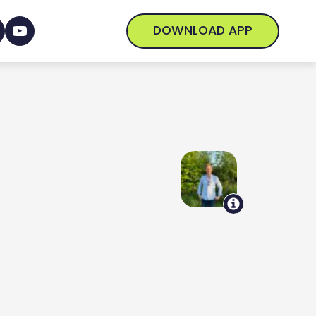
DOWNLOAD APP