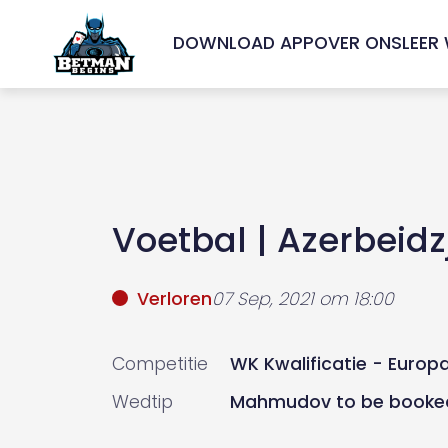
DOWNLOAD APP
OVER ONS
LEER
Voetbal
|
Azerbeidz
Verloren
07 Sep, 2021
om
18:00
Competitie
WK Kwalificatie - Europ
Wedtip
Mahmudov to be booke