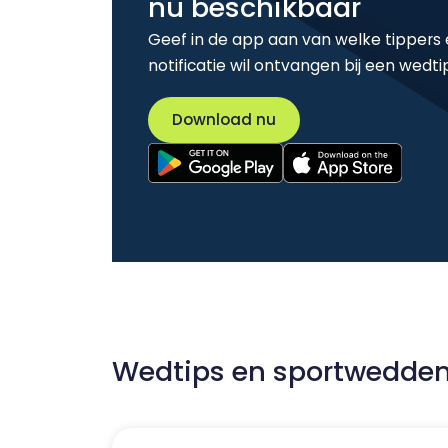
nu beschikbaar
Geef in de app aan van welke tippers 
notificatie wil ontvangen bij een wedti
Download nu
Wedtips en sportwedden