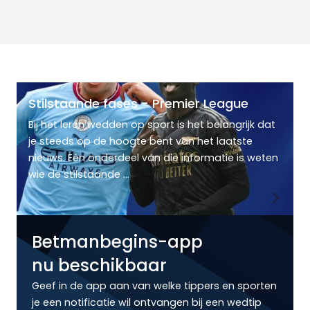
Stilstaande fases - Premier League
Bij het leren wedden op sport is het belangrijk dat
je steeds op de hoogte bent van het laatste
nieuws. Eén onderdeel van die informatie is weten
wie de stilstaande ...
Betmanbegins-app
nu beschikbaar
Geef in de app aan van welke tippers en sporten
je een notificatie wil ontvangen bij een wedtip