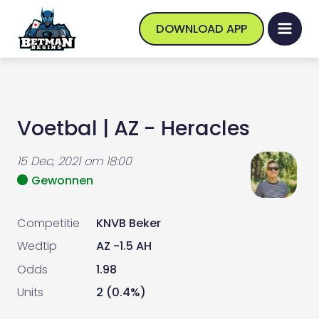
DOWNLOAD APP
Voetbal
|
AZ - Heracles
15 Dec, 2021
om
18:00
Gewonnen
Competitie
KNVB Beker
Wedtip
AZ -1.5 AH
Odds
1.98
Units
2 (0.4%)