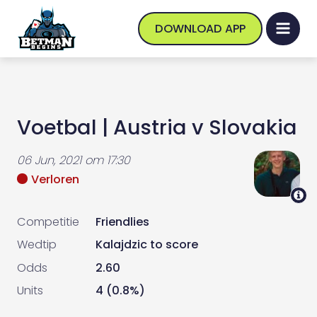
DOWNLOAD APP
Voetbal
|
Austria v Slovakia
06 Jun, 2021
om
17:30
Verloren
Competitie
Friendlies
Wedtip
Kalajdzic to score
Odds
2.60
Units
4 (0.8%)