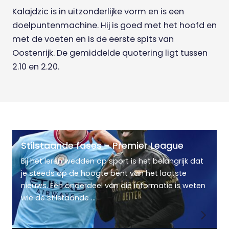
Kalajdzic is in uitzonderlijke vorm en is een
doelpuntenmachine. Hij is goed met het hoofd en
met de voeten en is de eerste spits van
Oostenrijk. De gemiddelde quotering ligt tussen
2.10 en 2.20.
Stilstaande fases - Premier League
Bij het leren wedden op sport is het belangrijk dat
je steeds op de hoogte bent van het laatste
nieuws. Eén onderdeel van die informatie is weten
wie de stilstaande ...