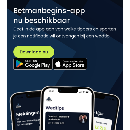
Betmanbegins-app
nu beschikbaar
Geef in de app aan van welke tippers en sporten
je een notificatie wil ontvangen bij een wedtip
Download nu