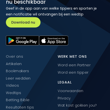
nu beschikbaar
Geef in de app aan van welke tippers en sporten je
een notificatie wil ontvangen bij een wedtip
Download nu
Over ons
WERK MET ONS
Artikelen
Word een Partner
Bookmakers
Word een tipper
Leer wedden
LEGAAL
Videos
Voorwaarden
Wedtips
Privacy
Betting Bible
Wat kost gokken jou?
Resultaten tips