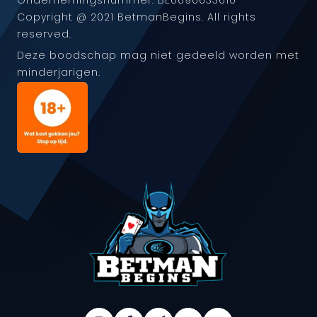
Ondernemingsnummer: BE0696633610
Copyright @ 2021 BetmanBegins. All rights
reserved.
Deze boodschap mag niet gedeeld worden met
minderjarigen.