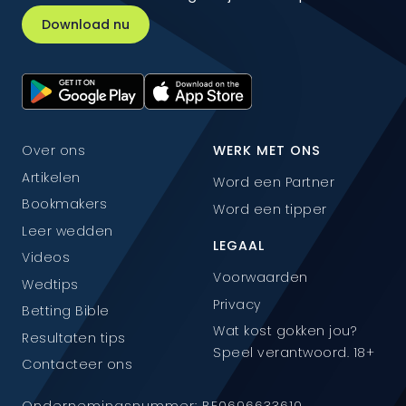
Download nu
Over ons
WERK MET ONS
Artikelen
Word een Partner
Bookmakers
Word een tipper
Leer wedden
LEGAAL
Videos
Voorwaarden
Wedtips
Privacy
Betting Bible
Wat kost gokken jou?
Resultaten tips
Speel verantwoord. 18+
Contacteer ons