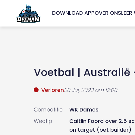
DOWNLOAD APP
OVER ONS
LEER
Voetbal
|
Australië 
Verloren
20 Jul, 2023
om
12:00
Competitie
WK Dames
Wedtip
Caitlin Foord over 2.5 s
on target (bet builder)