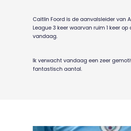
Caitlin Foord is de aanvalsleider van 
League 3 keer waarvan ruim 1 keer op
vandaag.
Ik verwacht vandaag een zeer gemotiv
fantastisch aantal.