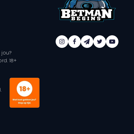
 jou?
rd. 18+
.