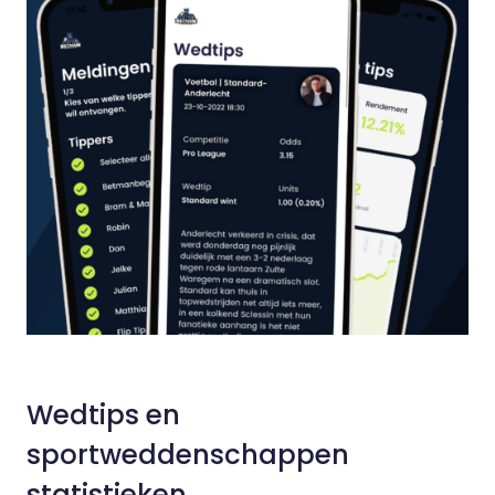
Wedtips en
sportweddenschappen
statistieken