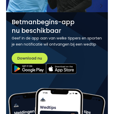
Betmanbegins-app
nu beschikbaar
Geef in de app aan van welke tippers en sporten
je een notificatie wil ontvangen bij een wedtip
Download nu