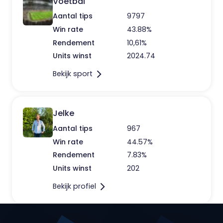
Voetbal
Aantal tips
9797
Win rate
43.88%
Rendement
10,61%
Units winst
2024.74
Bekijk sport
Jelke
Aantal tips
967
Win rate
44.57%
Rendement
7.83%
Units winst
202
Bekijk profiel