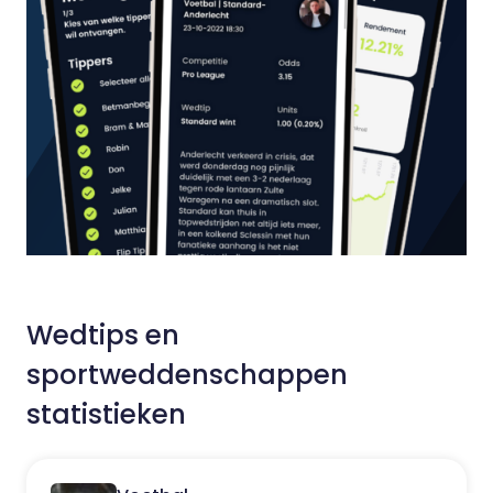
Wedtips en
sportweddenschappen
statistieken