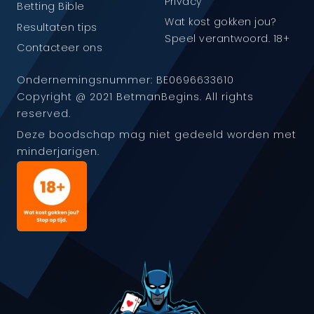
Privacy
Betting Bible
Wat kost gokken jou?
Resultaten tips
Speel verantwoord. 18+
Contacteer ons
Ondernemingsnummer: BE0696633610
Copyright @ 2021 BetmanBegins. All rights
reserved.
Deze boodschap mag niet gedeeld worden met
minderjarigen.