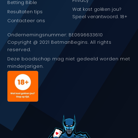
Privacy
Betting Bible
Wat kost gokken jou?
Resultaten tips
Speel verantwoord. 18+
Contacteer ons
Ondernemingsnummer: BE0696633610
Copyright @ 2021 BetmanBegins. All rights
reserved.
Deze boodschap mag niet gedeeld worden met
minderjarigen.