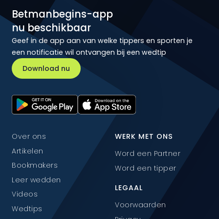
Betmanbegins-app
nu beschikbaar
Geef in de app aan van welke tippers en sporten je
een notificatie wil ontvangen bij een wedtip
Download nu
Over ons
WERK MET ONS
Artikelen
Word een Partner
Bookmakers
Word een tipper
Leer wedden
LEGAAL
Videos
Voorwaarden
Wedtips