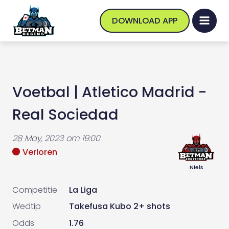
DOWNLOAD APP
Voetbal
|
Atletico Madrid -
Real Sociedad
28 May, 2023
om
19:00
Verloren
Niels
Competitie
La Liga
Wedtip
Takefusa Kubo 2+ shots
Odds
1.76