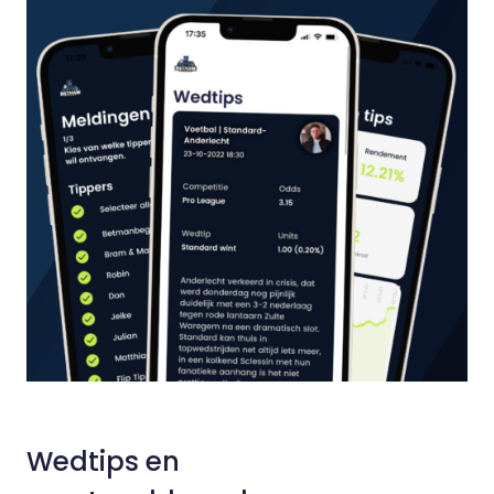
Wedtips en