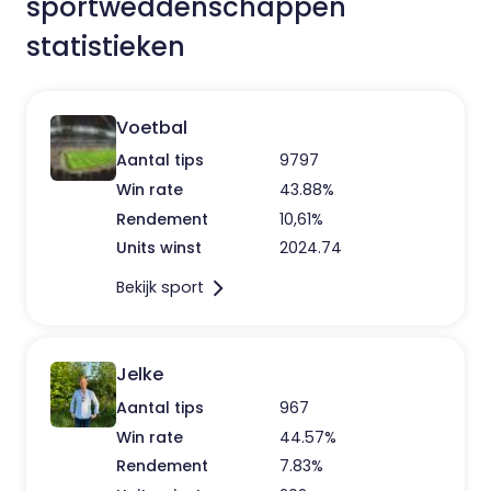
sportweddenschappen
statistieken
Voetbal
Aantal tips
9797
Win rate
43.88%
Rendement
10,61%
Units winst
2024.74
Bekijk sport
Jelke
Aantal tips
967
Win rate
44.57%
Rendement
7.83%