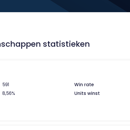
schappen statistieken
591
Win rate
8,56%
Units winst