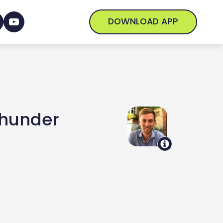
DOWNLOAD APP
Thunder