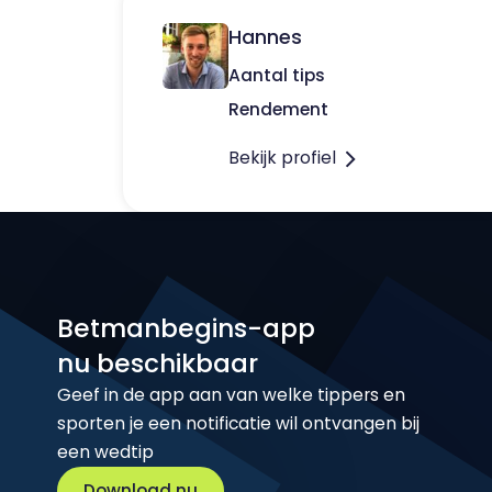
Hannes
Aantal tips
Rendement
Bekijk profiel
Betmanbegins-app
nu beschikbaar
Geef in de app aan van welke tippers en
sporten je een notificatie wil ontvangen bij
een wedtip
Download nu