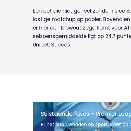
Een bet die niet geheel zonder risico i
lastige matchup op papier. Bovendien w
er hier een blowout zege komt voor At
seizoensgemiddelde ligt op 24,7 punte
Unibet. Succes!
Stilstaande fases - Premier Lea
Bij het leren wedden op sport is het be