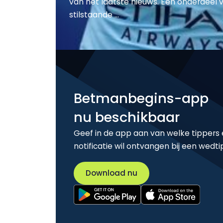
van het laatste nieuws. Eén onderdeel v
stilstaande ...
Betmanbegins-app
nu beschikbaar
Geef in de app aan van welke tippers 
notificatie wil ontvangen bij een wedti
Download nu