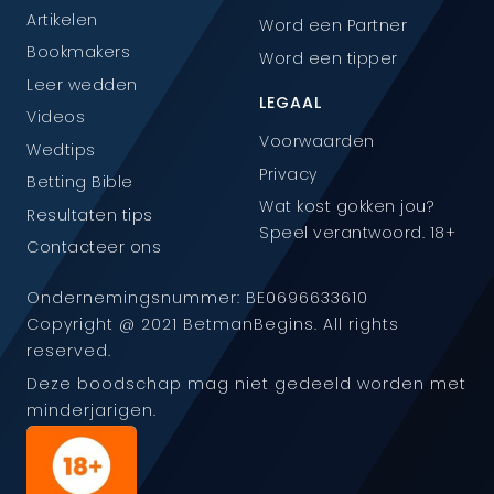
Artikelen
Word een Partner
Bookmakers
Word een tipper
Leer wedden
LEGAAL
Videos
Voorwaarden
Wedtips
Privacy
Betting Bible
Wat kost gokken jou?
Resultaten tips
Speel verantwoord. 18+
Contacteer ons
Ondernemingsnummer: BE0696633610
Copyright @ 2021 BetmanBegins. All rights
reserved.
Deze boodschap mag niet gedeeld worden met
minderjarigen.