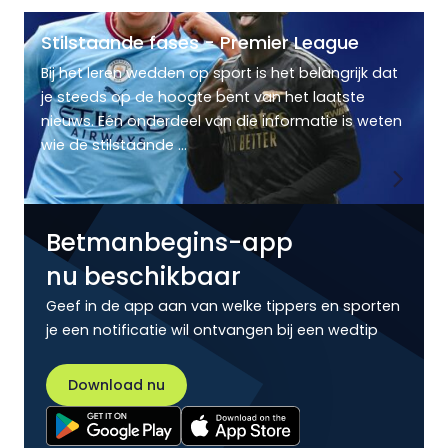
Stilstaande fases - Premier League
Bij het leren wedden op sport is het belangrijk dat
je steeds op de hoogte bent van het laatste
nieuws. Eén onderdeel van die informatie is weten
wie de stilstaande ...
Betmanbegins-app
nu beschikbaar
Geef in de app aan van welke tippers en sporten
je een notificatie wil ontvangen bij een wedtip
Download nu