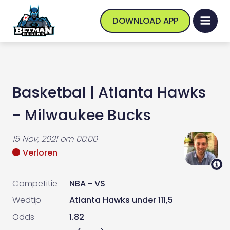
DOWNLOAD APP
Basketbal
|
Atlanta Hawks
- Milwaukee Bucks
15 Nov, 2021
om
00:00
Verloren
Competitie
NBA - VS
Wedtip
Atlanta Hawks under 111,5
Odds
1.82