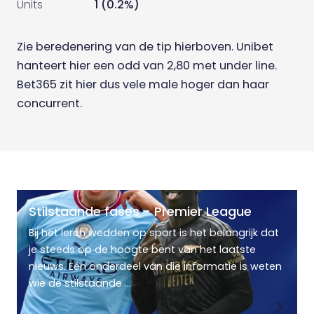
Units
1 (0.2%)
Zie beredenering van de tip hierboven. Unibet
hanteert hier een odd van 2,80 met under line.
Bet365 zit hier dus vele male hoger dan haar
concurrent.
Stilstaande fases - Premier League
Bij het leren wedden op sport is het belangrijk dat
je steeds op de hoogte bent van het laatste
nieuws. Eén onderdeel van die informatie is weten
wie de stilstaande ...