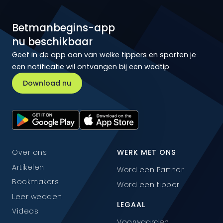
Betmanbegins-app
nu beschikbaar
Geef in de app aan van welke tippers en sporten je
een notificatie wil ontvangen bij een wedtip
Download nu
Over ons
WERK MET ONS
Artikelen
Word een Partner
Bookmakers
Word een tipper
Leer wedden
LEGAAL
Videos
Voorwaarden