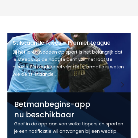
Stilstaande fases - Premier League
Bij het leren wedden op sport is het belangrijk dat
je steeds op de hoogte bent van het laatste
nieuws. Eén onderdeel van die informatie is weten
wie de stilstaande ...
Betmanbegins-app
nu beschikbaar
Geef in de app aan van welke tippers en sporten
je een notificatie wil ontvangen bij een wedtip