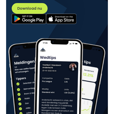
Download nu