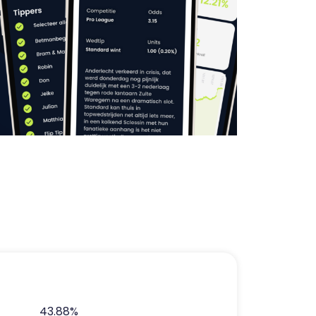
43.88%