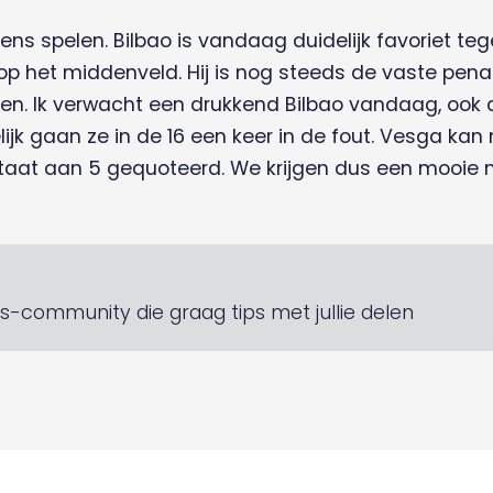
ens spelen. Bilbao is vandaag duidelijk favoriet te
 op het middenveld. Hij is nog steeds de vaste pe
en. Ik verwacht een drukkend Bilbao vandaag, ook a
ijk gaan ze in de 16 een keer in de fout. Vesga kan 
y staat aan 5 gequoteerd. We krijgen dus een mooie
-community die graag tips met jullie delen