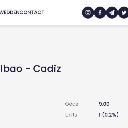
 WEDDEN
CONTACT
ilbao - Cadiz
Odds
9.00
Units
1 (0.2%)