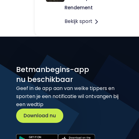
Rendement
Bekijk sport
Betmanbegins-app
nu beschikbaar
Geef in de app aan van welke tippers en
sporten je een notificatie wil ontvangen bij
een wedtip
Download nu