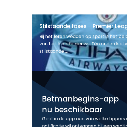
Stilstaande fases - Premier Lea
Bij het leren wedden op sport is het be
van het laatste nieuws. Eén onderdeel v
stilstaande ...
Betmanbegins-app
nu beschikbaar
Geef in de app aan van welke tippers 
notificatie wil ontvangen bij een wedti