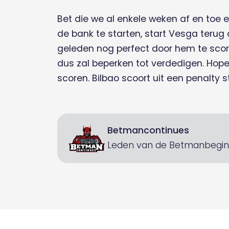
Bet die we al enkele weken af en toe e
de bank te starten, start Vesga terug
geleden nog perfect door hem te scor
dus zal beperken tot verdedigen. Hopel
scoren. Bilbao scoort uit een penalt
Betmancontinues
Leden van de Betmanbegins