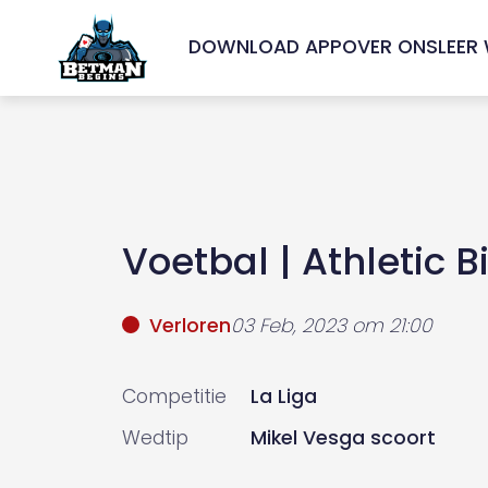
DOWNLOAD APP
OVER ONS
LEER
Voetbal
|
Athletic B
Verloren
03 Feb, 2023
om
21:00
Competitie
La Liga
Wedtip
Mikel Vesga scoort