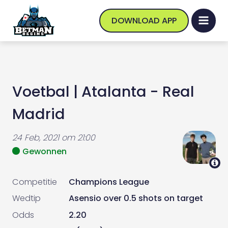
DOWNLOAD APP
Voetbal
|
Atalanta - Real
Madrid
24 Feb, 2021
om
21:00
Gewonnen
Competitie
Champions League
Wedtip
Asensio over 0.5 shots on target
Odds
2.20