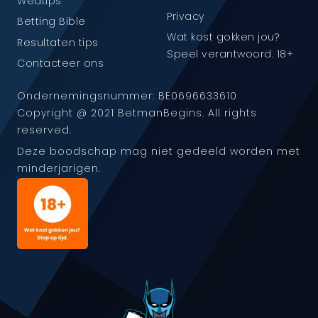
Wedtips
Privacy
Betting Bible
Wat kost gokken jou?
Resultaten tips
Speel verantwoord. 18+
Contacteer ons
Ondernemingsnummer: BE0696633610
Copyright @ 2021 BetmanBegins. All rights
reserved.
Deze boodschap mag niet gedeeld worden met
minderjarigen.