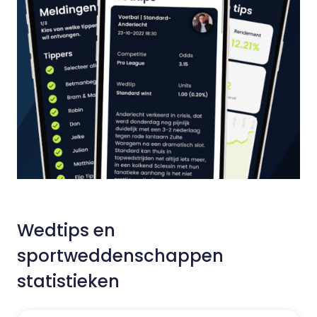
Wedtips en
sportweddenschappen
statistieken