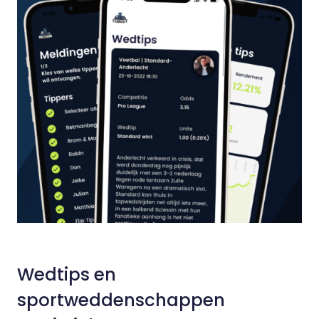
Wedtips en
sportweddenschappen