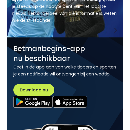
je steeds op de hoogte bent van het laatste
nieuws. Eén onderdeel van die informatie is weten
wie de stilstaande ...
Betmanbegins-app
nu beschikbaar
Geef in de app aan van welke tippers en sporten
je een notificatie wil ontvangen bij een wedtip
Download nu