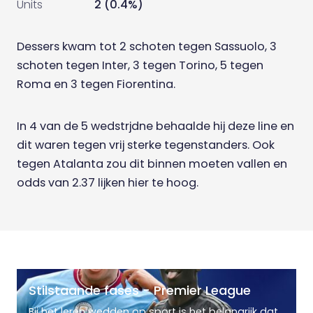
Units
2 (0.4%)
Dessers kwam tot 2 schoten tegen Sassuolo, 3
schoten tegen Inter, 3 tegen Torino, 5 tegen
Roma en 3 tegen Fiorentina.
In 4 van de 5 wedstrjdne behaalde hij deze line en
dit waren tegen vrij sterke tegenstanders. Ook
tegen Atalanta zou dit binnen moeten vallen en
odds van 2.37 lijken hier te hoog.
Stilstaande fases - Premier League
Bij het leren wedden op sport is het belangrijk dat