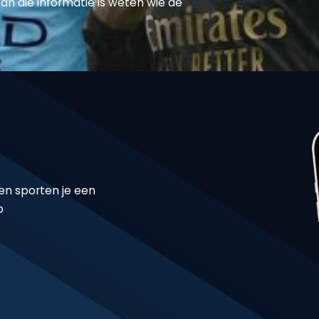
an die informatie is weten wie de
en sporten je een
p