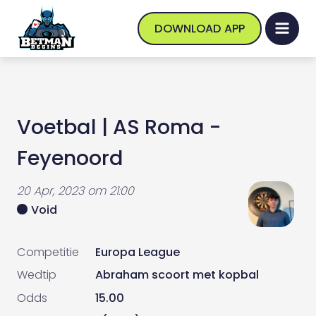
DOWNLOAD APP
Voetbal
|
AS Roma -
Feyenoord
20 Apr, 2023
om
21:00
Void
Competitie
Europa League
Wedtip
Abraham scoort met kopbal
Odds
15.00