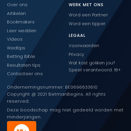
Over ons
WERK MET ONS
Artikelen
Word een Partner
Bookmakers
Word een tipper
Leer wedden
LEGAAL
Videos
Voorwaarden
Wedtips
Privacy
Betting Bible
Wat kost gokken jou?
Resultaten tips
Speel verantwoord. 18+
Contacteer ons
Ondernemingsnummer: BE0696633610
Copyright @ 2021 BetmanBegins. All rights
reserved.
Deze boodschap mag niet gedeeld worden met
minderjarigen.