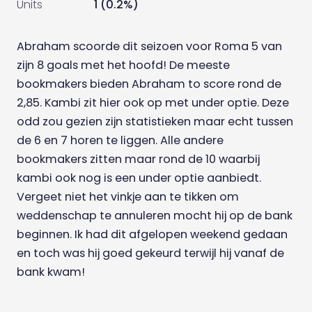
Units
1 (0.2%)
Abraham scoorde dit seizoen voor Roma 5 van
zijn 8 goals met het hoofd! De meeste
bookmakers bieden Abraham to score rond de
2,85. Kambi zit hier ook op met under optie. Deze
odd zou gezien zijn statistieken maar echt tussen
de 6 en 7 horen te liggen. Alle andere
bookmakers zitten maar rond de 10 waarbij
kambi ook nog is een under optie aanbiedt.
Vergeet niet het vinkje aan te tikken om
weddenschap te annuleren mocht hij op de bank
beginnen. Ik had dit afgelopen weekend gedaan
en toch was hij goed gekeurd terwijl hij vanaf de
bank kwam!