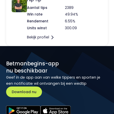
Aantal tips
2389
Win rate
49.94%
Rendement
6.55%
Units winst
300.09
Bekijk profiel
Betmanbegins-app
nu beschikbaar
Geef in de app aan van welke tippers en sporten je
een notificatie wil ontvangen bij een wedtip
Download nu