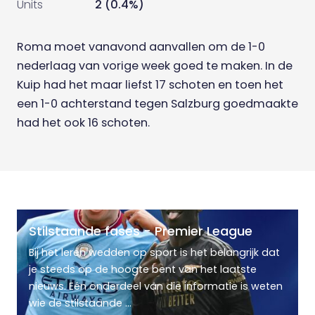
Units
2 (0.4%)
Roma moet vanavond aanvallen om de 1-0
nederlaag van vorige week goed te maken. In de
Kuip had het maar liefst 17 schoten en toen het
een 1-0 achterstand tegen Salzburg goedmaakte
had het ook 16 schoten.
Stilstaande fases - Premier League
Bij het leren wedden op sport is het belangrijk dat
je steeds op de hoogte bent van het laatste
nieuws. Eén onderdeel van die informatie is weten
wie de stilstaande ...