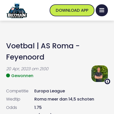
DOWNLOAD APP
Voetbal
|
AS Roma -
Feyenoord
20 Apr, 2023
om
21:00
Gewonnen
Competitie
Europa League
Wedtip
Roma meer dan 14,5 schoten
Odds
1.75