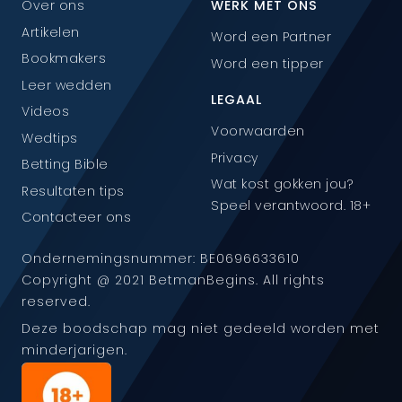
Over ons
WERK MET ONS
Artikelen
Word een Partner
Bookmakers
Word een tipper
Leer wedden
LEGAAL
Videos
Voorwaarden
Wedtips
Privacy
Betting Bible
Wat kost gokken jou?
Resultaten tips
Speel verantwoord. 18+
Contacteer ons
Ondernemingsnummer: BE0696633610
Copyright @ 2021 BetmanBegins. All rights
reserved.
Deze boodschap mag niet gedeeld worden met
minderjarigen.