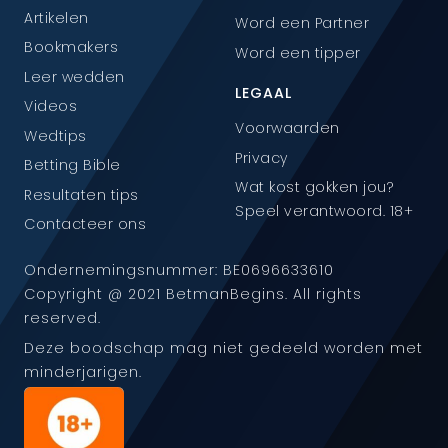
Artikelen
Word een Partner
Bookmakers
Word een tipper
Leer wedden
LEGAAL
Videos
Voorwaarden
Wedtips
Privacy
Betting Bible
Wat kost gokken jou?
Resultaten tips
Speel verantwoord. 18+
Contacteer ons
Ondernemingsnummer: BE0696633610
Copyright @ 2021 BetmanBegins. All rights
reserved.
Deze boodschap mag niet gedeeld worden met
minderjarigen.