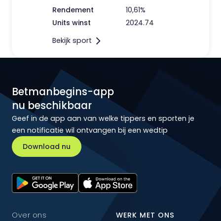
Rendement
10,61%
Units winst
2024.74
Bekijk sport
Betmanbegins-app
nu beschikbaar
Geef in de app aan van welke tippers en sporten je
een notificatie wil ontvangen bij een wedtip
Download nu
Over ons
WERK MET ONS