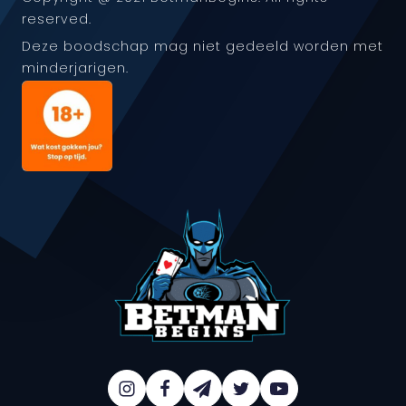
reserved.
Deze boodschap mag niet gedeeld worden met
minderjarigen.