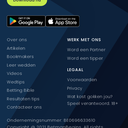
Download nu
Over ons
WERK MET ONS
Artikelen
Word een Partner
Bookmakers
Word een tipper
Leer wedden
LEGAAL
Videos
Voorwaarden
Wedtips
Privacy
Betting Bible
Wat kost gokken jou?
Resultaten tips
Speel verantwoord. 18+
Contacteer ons
Ondernemingsnummer: BE0696633610
Copyright @ 2021 BetmanBegins. All rights