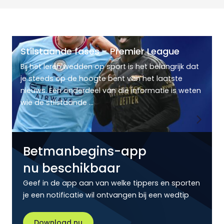
Stilstaande fases - Premier League
Bij het leren wedden op sport is het belangrijk dat
je steeds op de hoogte bent van het laatste
nieuws. Eén onderdeel van die informatie is weten
wie de stilstaande ...
Betmanbegins-app
nu beschikbaar
Geef in de app aan van welke tippers en sporten
je een notificatie wil ontvangen bij een wedtip
Download nu