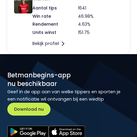
Aantal tips
1641
Win rate
46.98%
Rendement
4.63%
Units winst
151.75
Bekijk profiel
Betmanbegins-app
nu beschikbaar
Geef in de app aan van welke tippers en sporten je
een notificatie wil ontvangen bij een wedtip
Download nu