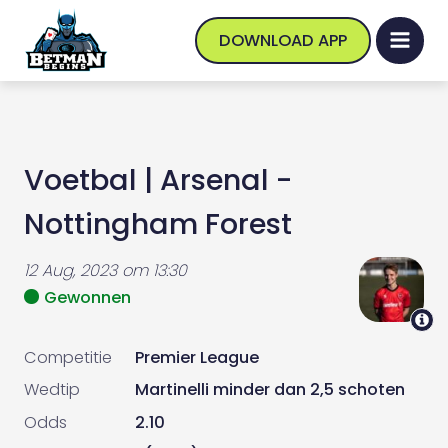
DOWNLOAD APP
Voetbal
|
Arsenal -
Nottingham Forest
12 Aug, 2023
om
13:30
Gewonnen
Competitie
Premier League
Wedtip
Martinelli minder dan 2,5 schoten
Odds
2.10