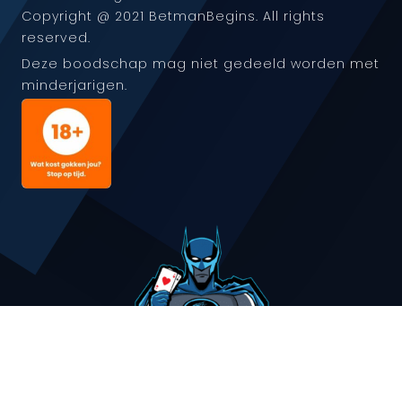
Copyright @ 2021 BetmanBegins. All rights
reserved.
Deze boodschap mag niet gedeeld worden met
minderjarigen.