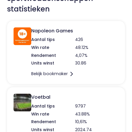
statistieken
Napoleon Games
Aantal tips
426
Win rate
48.12%
Rendement
4,07%
Units winst
30.86
Bekijk bookmaker
Voetbal
Aantal tips
9797
Win rate
43.88%
Rendement
10,61%
Units winst
2024.74