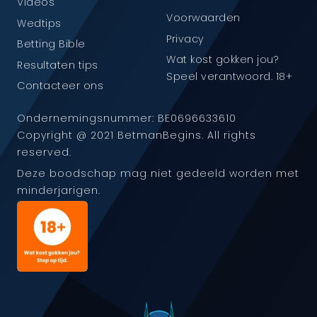
Videos
Voorwaarden
Wedtips
Privacy
Betting Bible
Wat kost gokken jou?
Resultaten tips
Speel verantwoord. 18+
Contacteer ons
Ondernemingsnummer: BE0696633610
Copyright @ 2021 BetmanBegins. All rights
reserved.
Deze boodschap mag niet gedeeld worden met
minderjarigen.