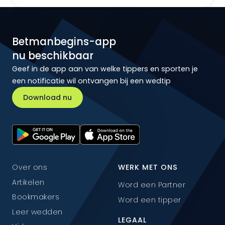
Betmanbegins-app
nu beschikbaar
Geef in de app aan van welke tippers en sporten je
een notificatie wil ontvangen bij een wedtip
Download nu
Over ons
WERK MET ONS
Artikelen
Word een Partner
Bookmakers
Word een tipper
Leer wedden
LEGAAL