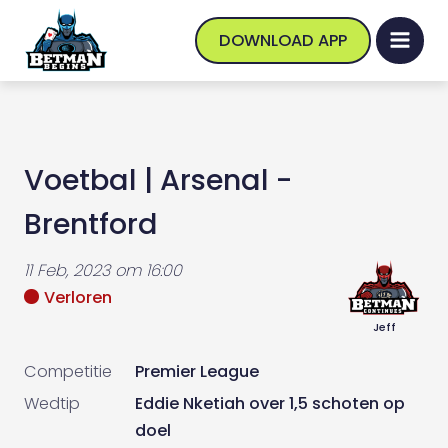
DOWNLOAD APP
Voetbal
|
Arsenal -
Brentford
11 Feb, 2023
om
16:00
Verloren
Jeff
Competitie
Premier League
Wedtip
Eddie Nketiah over 1,5 schoten op
doel