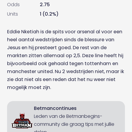
Odds
2.75
Units
1 (0.2%)
Eddie Nketiah is de spits voor arsenal al voor een
heel aantal wedstrijden sinds de blessure van
Jesus en hij presteert goed. De rest van de
markten zitten allemaal op 2,5. Deze line heeft hij
bijvoorbeeld ook gehaald tegen tottenham en
manchester united. Nu 2 wedstrijden niet, maar ik
zie dat niet als een reden dat het nu weer niet
mogelijk moet zijn.
Betmancontinues
Leden van de Betmanbegins-
community die graag tips met jullie