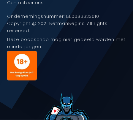
Contacteer ons
Ondernemingsnummer: BE0696633610
Copyright @ 2021 BetmanBegins. All rights
reserved.
Deze boodschap mag niet gedeeld worden met
minderjarigen.