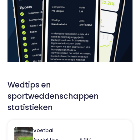
Wedtips en
sportweddenschappen
statistieken
Voetbal
Aantal tips
9797