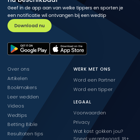
Geef in de app aan van welke tippers en sporten je
een notificatie wil ontvangen bij een wedtip
Download nu
Over ons
WERK MET ONS
Artikelen
Word een Partner
Bookmakers
Word een tipper
Leer wedden
LEGAAL
Videos
Voorwaarden
Wedtips
Privacy
Betting Bible
Wat kost gokken jou?
Resultaten tips
Speel verantwoord. 18+