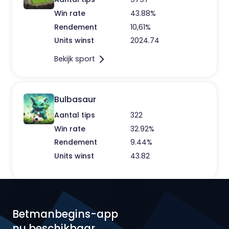
Win rate
43.88%
Rendement
10,61%
Units winst
2024.74
Bekijk sport
Bulbasaur
Aantal tips
322
Win rate
32.92%
Rendement
9.44%
Units winst
43.82
Betmanbegins-app
nu beschikbaar