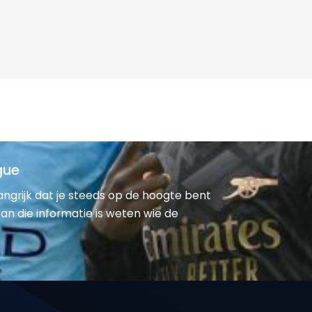
gue
langrijk dat je steeds op de hoogte bent
an die informatie is weten wie de