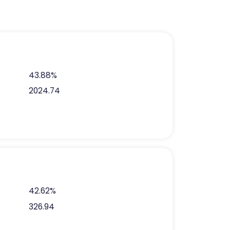
43.88%
2024.74
42.62%
326.94