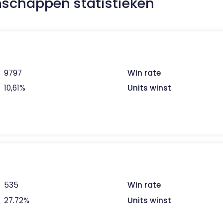
schappen statistieken
9797
Win rate
10,61%
Units winst
535
Win rate
27.72%
Units winst