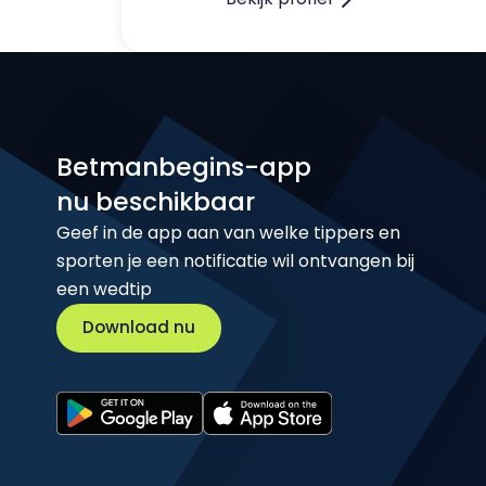
Betmanbegins-app
nu beschikbaar
Geef in de app aan van welke tippers en
sporten je een notificatie wil ontvangen bij
een wedtip
Download nu