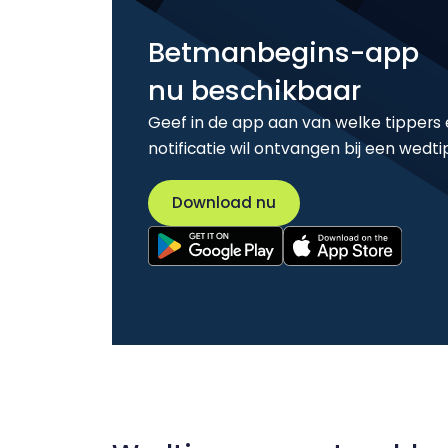
Betmanbegins-app
nu beschikbaar
Geef in de app aan van welke tippers 
notificatie wil ontvangen bij een wedti
Download nu