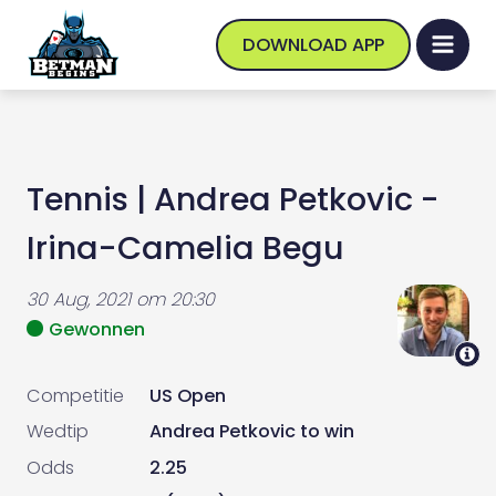
DOWNLOAD APP
Tennis
|
Andrea Petkovic -
Irina-Camelia Begu
30 Aug, 2021
om
20:30
Gewonnen
Competitie
US Open
Wedtip
Andrea Petkovic to win
Odds
2.25