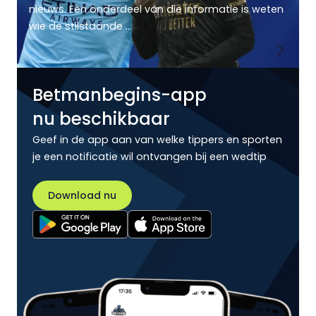
nieuws. Eén onderdeel van die informatie is weten
wie de stilstaande ...
Betmanbegins-app
nu beschikbaar
Geef in de app aan van welke tippers en sporten
je een notificatie wil ontvangen bij een wedtip
Download nu