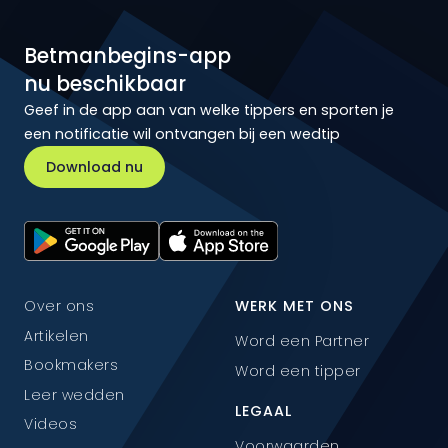
Betmanbegins-app
nu beschikbaar
Geef in de app aan van welke tippers en sporten je
een notificatie wil ontvangen bij een wedtip
Download nu
Over ons
WERK MET ONS
Artikelen
Word een Partner
Bookmakers
Word een tipper
Leer wedden
LEGAAL
Videos
Voorwaarden