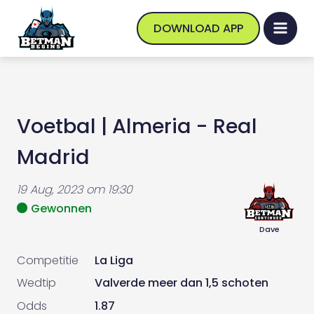
DOWNLOAD APP
Voetbal
|
Almeria - Real
Madrid
19 Aug, 2023
om
19:30
Gewonnen
Dave
Competitie
La Liga
Wedtip
Valverde meer dan 1,5 schoten
Odds
1.87