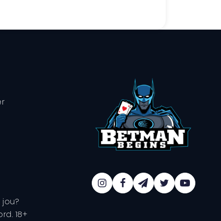
er
 jou?
rd. 18+